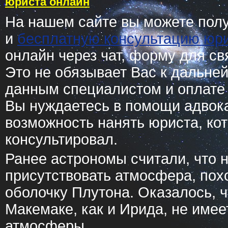
юриста онлайн
На нашем сайте вы можете пол
и
бесплатную консультацию юр
онлайн через чат, форму для св
Это не обязывает Вас к дальне
данным специалистом и оплате е
Вы нуждаетесь в помощи адвокат
возможность нанять юриста, ко
консультировал.
Ранее астрономы считали, что 
присутствовать атмосфера, по
оболочку Плутона. Оказалось, чт
Макемаке, как и Ирида, не имее
атмосферы.