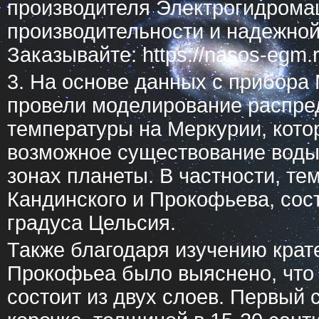
производителя Электрогидрома
производительности и надежной
Заказывайте: https://nasos-egm.r
3. На основе данных с прибора
провели моделирование распре
температуры на Меркурии, кото
возможное существование воды
зонах планеты. В частности, те
Кандинского и Прокофьева, сост
градуса Цельсия.
Также благодаря изучению крат
Прокофьеа было выяснено, что 
состоит из двух слоев. Первый с