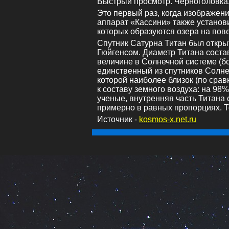
Быстрый просмотр. Черноголовка. В
Это первый раз, когда изображен
аппарат «Кассини» также установи
которых образуются озера на пов
Спутник Сатурна Титан был откры
Гюйгенсом. Диаметр Титана состав
величине в Солнечной системе (бо
единственный из спутников Солн
которой наиболее близок (по сра
к составу земного воздуха: на 98% 
ученые, внутренняя часть Титана 
примерно в равных пропорциях. Т
Источник -
kosmos-x.net.ru