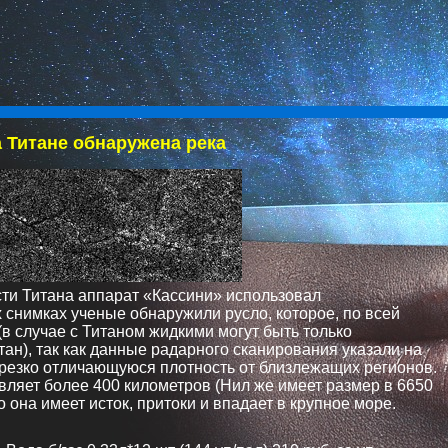
 Титане обнаружена река
ти Титана аппарат «Кассини» использовал
снимках ученые обнаружили русло, которое, по всей
в случае с Титаном жидкими могут быть только
тан), так как данные радарного сканирования указали на
 резко отличающуюся плотность от близлежащих регионов.
вляет более 400 километров (Нил же имеет размер в 6650
о она имеет исток, притоки и впадает в крупное море.