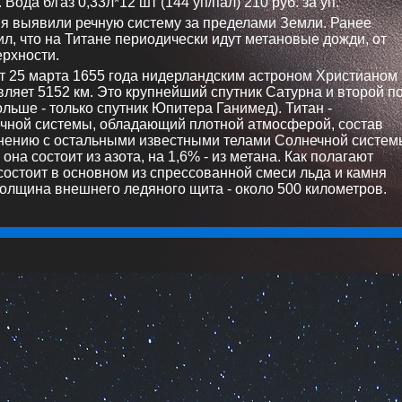
ода б/газ 0,33л*12 шт (144 уп/пал) 210 руб. за уп.
ия выявили речную систему за пределами Земли. Ранее
л, что на Титане периодически идут метановые дожди, от
ерхности.
т 25 марта 1655 года нидерландским астроном Христианом
ляет 5152 км. Это крупнейший спутник Сатурна и второй п
льше - только спутник Юпитера Ганимед). Титан -
ечной системы, обладающий плотной атмосферой, состав
внению с остальными известными телами Солнечной систем
она состоит из азота, на 1,6% - из метана. Как полагают
состоит в основном из спрессованной смеси льда и камня
олщина внешнего ледяного щита - около 500 километров.