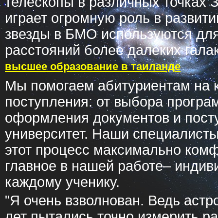
телескопы в различных точках 
играет огромную роль в развитии
звезды в БМО используются дл
расстояний более далеких гала
высшее образование в таиланде
Мы помогаем абитуриентам на 
поступления: от выбора програ
оформления документов и пост
университет. Наши специалисты 
этот процесс максимально ком
главное в нашей работе– индив
каждому ученику.
"Я очень взволнован. Ведь астр
лет пытались точно измерить р