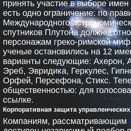
принять участие в выборе имен 
есть одно ограничение: по пра
Международного астрономическ
спутников Плутона должны отно
персонажам греко-римской миф
ученые остановились на 12 им
варианты следующие: Ахерон, А
Эреб, Эвридика, Геркулес, Гипн
Орфей, Персефона, Стикс. Тепе
общественностью: для голосова
ссылке.
Корпоративная защита управленческих
Компаниям, рассматривающим
доступен независимый подбор 