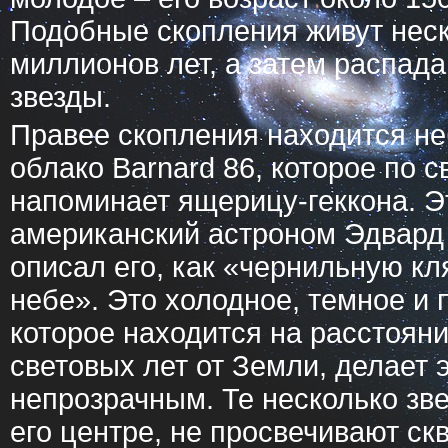
Подобные скопления живут неск
миллионов лет, а затем распад
звезды.
Правее скопления находится н
облако Barnard 86, которое по 
напоминает ящерицу-геккона. Э
американский астроном Эдвард
описал его, как «чернильную к
небе». Это холодное, темное и 
которое находится на расстояни
световых лет от Земли, делает э
непрозрачным. Те несколько зве
его центре, не просвечивают скв