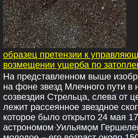
образец претензии к управляющ
возмещении ущерба по затопл
На представленном выше изобр
на фоне звезд Млечного пути в
созвездия Стрельца, слева от ц
лежит рассеянное звездное ско
которое было открыто 24 мая 17
астрономом Уильямом Гершелем
молодое – его возраст около 15